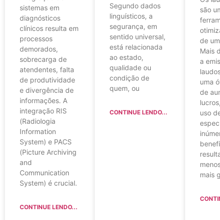
Segundo dados
sistemas em
são u
linguísticos, a
diagnósticos
ferra
segurança, em
clínicos resulta em
otimiz
sentido universal,
processos
de um 
está relacionada
demorados,
Mais d
ao estado,
sobrecarga de
a emi
qualidade ou
atendentes, falta
laudos
condição de
de produtividade
uma ó
quem, ou
e divergência de
de au
informações. A
lucros
integração RIS
CONTINUE LENDO...
uso d
(Radiologia
especí
Information
inúme
System) e PACS
benefí
(Picture Archiving
resul
and
menos
Communication
mais 
System) é crucial.
CONTI
CONTINUE LENDO...