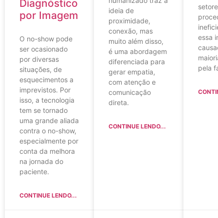
humanizado traz a
Diagnóstico
setore
ideia de
por Imagem
proce
proximidade,
inefic
conexão, mas
essa i
O no-show pode
muito além disso,
causa
ser ocasionado
é uma abordagem
maiori
por diversas
diferenciada para
pela f
situações, de
gerar empatia,
esquecimentos a
com atenção e
imprevistos. Por
comunicação
CONTI
isso, a tecnologia
direta.
tem se tornado
uma grande aliada
CONTINUE LENDO...
contra o no-show,
especialmente por
conta da melhora
na jornada do
paciente.
CONTINUE LENDO...