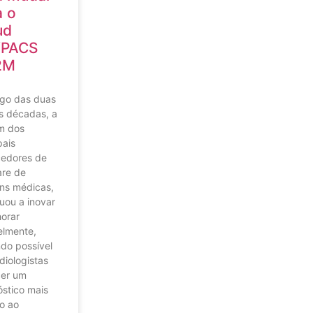
a o
ud
/PACS
2M
ngo das duas
s décadas, a
m dos
pais
cedores de
are de
ns médicas,
uou a inovar
horar
elmente,
do possível
diologistas
cer um
stico mais
o ao