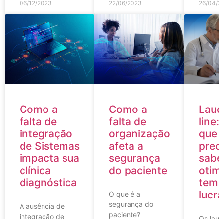
06/12/2023
22/06/2023
26/04/
Como a
Como a
Lau
falta de
falta de
line
integração
organização
que
de Sistemas
afeta a
pre
impacta sua
segurança
sab
clínica
do paciente
otim
diagnóstica
tem
lucr
O que é a
segurança do
A ausência de
paciente?
integração de
Os lau