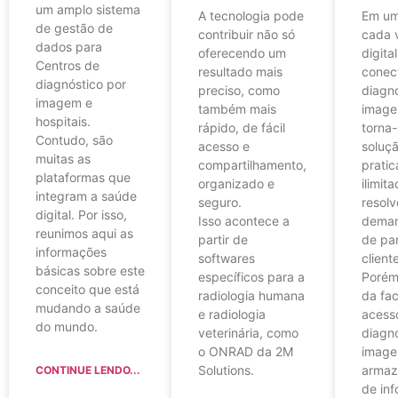
um amplo sistema
A tecnologia pode
Em u
de gestão de
contribuir não só
cada 
dados para
oferecendo um
digital
Centros de
resultado mais
conec
diagnóstico por
preciso, como
diagnó
imagem e
também mais
image
hospitais.
rápido, de fácil
torna
Contudo, são
acesso e
soluçã
muitas as
compartilhamento,
prati
plataformas que
organizado e
ilimit
integram a saúde
seguro.
resolv
digital. Por isso,
Isso acontece a
deman
reunimos aqui as
partir de
de par
informações
softwares
client
básicas sobre este
específicos para a
Porém
conceito que está
radiologia humana
da fac
mudando a saúde
e radiologia
acess
do mundo.
veterinária, como
diagnó
o ONRAD da 2M
image
Solutions.
armaz
CONTINUE LENDO...
de in