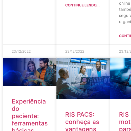
online
CONTINUE LENDO...
també
segur
organ
CONTI
23/12/2022
23/12/2022
23/12/
Experiência
do
RIS PACS:
RIS
paciente:
conheça as
mot
ferramentas
vantagens
par
básicas