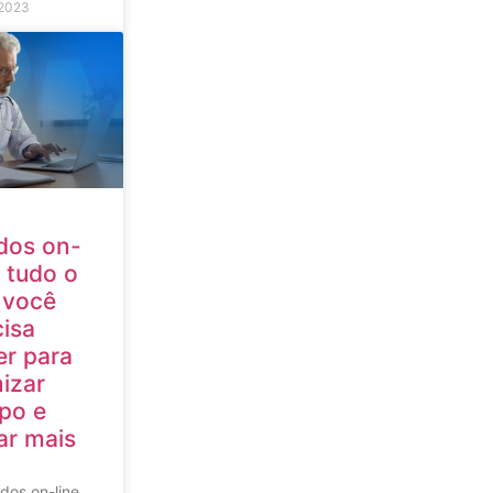
2023
dos on-
: tudo o
 você
cisa
er para
izar
po e
ar mais
dos on-line