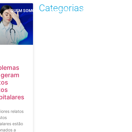
Categorias
QUEM SOMOS
SERVIÇOS
AJUDA
BLOG
V
blemas
 geram
tos
tos
italares
ores relatos
stos
alares estão
onados a