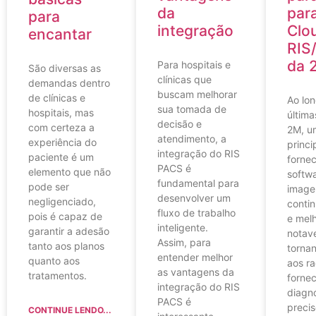
da
par
para
integração
Clo
encantar
RIS
da 
Para hospitais e
São diversas as
clínicas que
demandas dentro
buscam melhorar
de clínicas e
Ao lo
sua tomada de
hospitais, mas
última
decisão e
com certeza a
2M, u
atendimento, a
experiência do
princi
integração do RIS
paciente é um
forne
PACS é
elemento que não
softw
fundamental para
pode ser
image
desenvolver um
negligenciado,
contin
fluxo de trabalho
pois é capaz de
e mel
inteligente.
garantir a adesão
notav
Assim, para
tanto aos planos
tornan
entender melhor
quanto aos
aos ra
as vantagens da
tratamentos.
forne
integração do RIS
diagnó
PACS é
precis
CONTINUE LENDO...