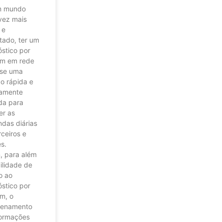
m mundo
vez mais
 e
tado, ter um
stico por
m em rede
-se uma
o rápida e
camente
ada para
er as
das diárias
ceiros e
es.
, para além
ilidade de
o ao
stico por
m, o
enamento
formações