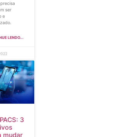
 precisa
m ser
o e
izado.
NUE LENDO...
2022
 PACS: 3
ivos
a mudar