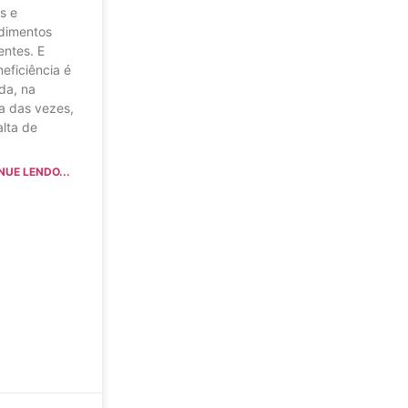
s e
dimentos
ientes. E
neficiência é
da, na
a das vezes,
alta de
NUE LENDO...