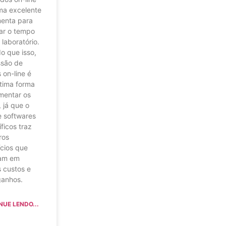
ma excelente
menta para
ar o tempo
laboratório.
o que isso,
ssão de
 on-line é
tima forma
mentar os
, já que o
e softwares
ficos traz
ros
cios que
tam em
 custos e
ganhos.
NUE LENDO...