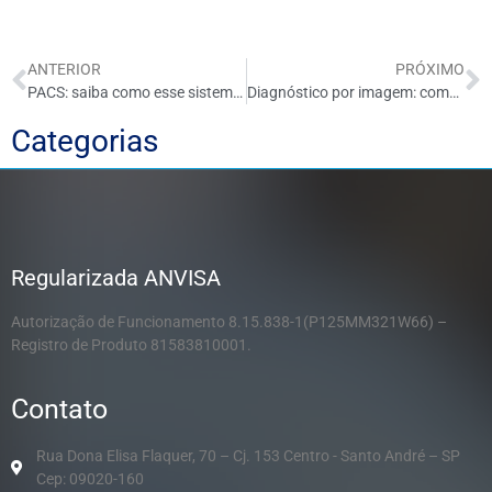
ANTERIOR
PRÓXIMO
PACS: saiba como esse sistema pode beneficiar a sua clínica
Diagnóstico por imagem: como funciona e sua importância na medicina
Categorias
Regularizada ANVISA
Autorização de Funcionamento 8.15.838-1(P125MM321W66) –
Registro de Produto 81583810001.
Contato
Rua Dona Elisa Flaquer, 70 – Cj. 153 Centro - Santo André – SP
Cep: 09020-160