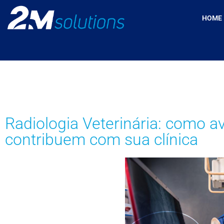
HOME
Radiologia Veterinária: como a
contribuem com sua clínica