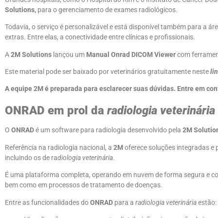
Solutions,
para o gerenciamento de exames radiológicos.
Todavia, o serviço é personalizável e está disponível também para a ár
extras. Entre elas, a conectividade entre clínicas e profissionais.
A
2M Solutions
lançou um
Manual Onrad DICOM Viewer
com ferramen
Este material pode ser baixado por veterinários gratuitamente neste
li
A equipe 2M é preparada para esclarecer suas dúvidas. Entre em con
ONRAD em prol da
radiologia veterinária
O
ONRAD
é um software para radiologia desenvolvido pela
2M Solutio
Referência na radiologia nacional, a
2M
oferece soluções integradas e
incluindo os de ra
diologia veterinária
.
É uma plataforma completa, operando em nuvem de forma segura e con
bem como em processos de tratamento de doenças.
Entre as funcionalidades do
ONRAD
para a
radiologia veterinária
estão