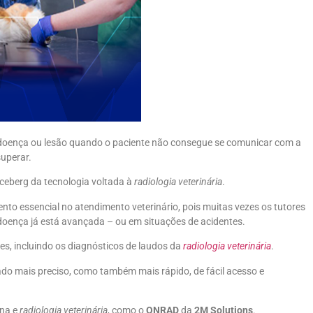
a doença ou lesão quando o paciente não consegue se comunicar com a
uperar.
ceberg da tecnologia voltada à
radiologia veterinária
.
to essencial no atendimento veterinário, pois muitas vezes os tutores
oença já está avançada – ou em situações de acidentes.
s, incluindo os diagnósticos de laudos da
radiologia veterinária
.
ado mais preciso, como também mais rápido, de fácil acesso e
ana e
radiologia veterinária
, como o
ONRAD
da
2M Solutions
.