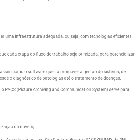
er uma infraestrutura adequada, ou seja, com tecnologias eficientes
e cada etapa do fluxo de trabalho seja otimizada, para potencializar
 assim como o software que irá promover a gestão do sistema, de
desde o diagnóstico de patologias até o tratamento de doenças.
 o PACS (Picture Archiving and Communication System) serve para
lização da nuvem;
utor Arnaldo, ambos em São Paulo, utilizam o PACS
ONRAD,
da
2M