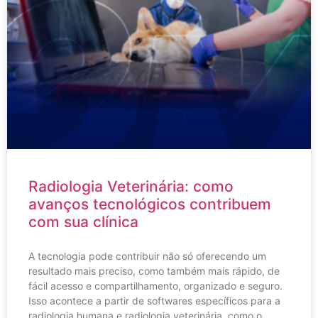
Radiologia Veterinária: como
avanços tecnológicos contribuem
com sua clínica
A tecnologia pode contribuir não só oferecendo um
resultado mais preciso, como também mais rápido, de
fácil acesso e compartilhamento, organizado e seguro.
Isso acontece a partir de softwares específicos para a
radiologia humana e radiologia veterinária, como o