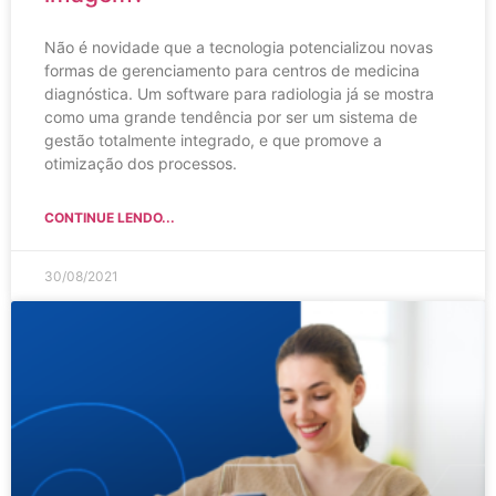
Não é novidade que a tecnologia potencializou novas
formas de gerenciamento para centros de medicina
diagnóstica. Um software para radiologia já se mostra
como uma grande tendência por ser um sistema de
gestão totalmente integrado, e que promove a
otimização dos processos.
CONTINUE LENDO...
30/08/2021