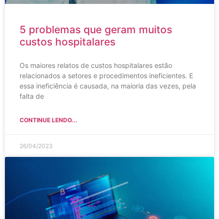
5 problemas que geram muitos
custos hospitalares
Os maiores relatos de custos hospitalares estão
relacionados a setores e procedimentos ineficientes. E
essa ineficiência é causada, na maioria das vezes, pela
falta de
CONTINUE LENDO...
26/04/2023