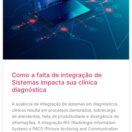
Como a falta de integração de
Sistemas impacta sua clínica
diagnóstica
A ausência de integração de sistemas em diagnósticos
clínicos resulta em processos demorados, sobrecarga
de atendentes, falta de produtividade e divergência de
informações. A integração RIS (Radiologia Information
System) e PACS (Picture Archiving and Communication