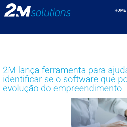
HOME
2M lança ferramenta para ajudar
identificar se o software que p
evolução do empreendimento