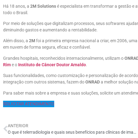
Há 18 anos, a
2M Solutions
é especialista em transformar a gestão e a
todo o Brasil.
Por meio de soluções que digitalizam processos, seus softwares ajuda
diminuindo gastos e aumentando a rentabilidade.
Além disso, a
2M
foi a primeira empresa nacional a criar, em 2006, uma 
em nuvem de forma segura, eficaz e confiável.
Grandes hospitais, reconhecidos internacionalmente, utilizam o
ONRA
Rim
e o
Instituto de Câncer Doutor Arnaldo
.
Suas funcionalidades, como customização e personalização de acordo c
integração com outros sistemas, fazem do
ONRAD
a melhor solução n
Para saber mais sobre a empresa e suas soluções, solicite um atendim
SOLICITAR ATENDIMENTO
ANTERIOR
O que é telerradiologia e quais seus benefícios para clínicas de imagem?