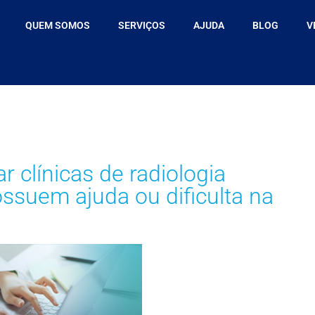
QUEM SOMOS
SERVIÇOS
AJUDA
BLOG
V
 clínicas de radiologia
ossuem ajuda ou dificulta na