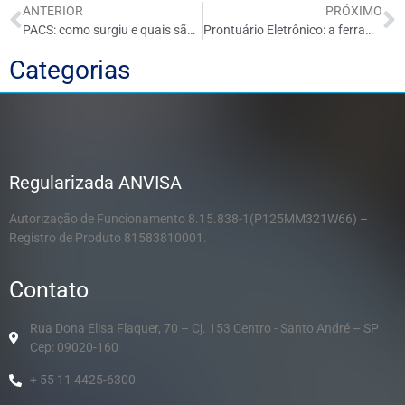
ANTERIOR
PRÓXIMO
PACS: como surgiu e quais são as perspectivas futuras?
Prontuário Eletrônico: a ferramenta que aumenta a eficiência no atendimento
Categorias
Regularizada ANVISA
Autorização de Funcionamento 8.15.838-1(P125MM321W66) –
Registro de Produto 81583810001.
Contato
Rua Dona Elisa Flaquer, 70 – Cj. 153 Centro - Santo André – SP
Cep: 09020-160
+ 55 11 4425-6300